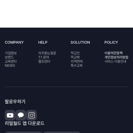
COMPANY
HELP
SOLUTION
POLICY
기업정보
자주묻는질문
학교안
이용약관정책
브랜드
1:1 문의
학교밖
개인정보처리방침
교육센터
헬프센터
지역연계
서비스 이용안내
NEWS
특수교육
팔로우하기
리얼월드 앱 다운로드