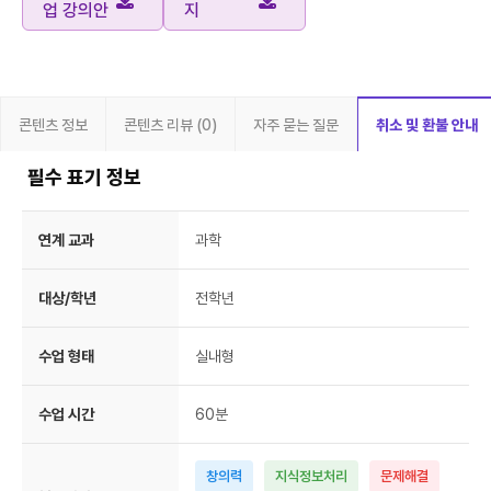
업 강의안
지
콘텐츠 정보
콘텐츠 리뷰 (0)
자주 묻는 질문
취소 및 환불 안내
필수 표기 정보
연계 교과
과학
대상/학년
전학년
수업 형태
실내형
수업 시간
60분
창의력
지식정보처리
문제해결