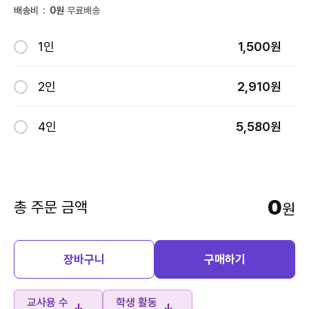
배송비
:
0원
·
무료배송
1인
1,500원
2인
2,910원
4인
5,580원
0
총 주문 금액
원
장바구니
구매하기
교사용 수
학생 활동