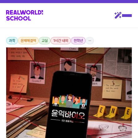
과학
문제해결력
교실
1시간 내외
전학년
···