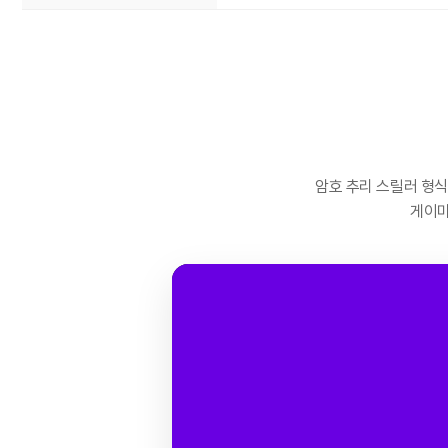
암호 추리 스릴러 형식
게이미