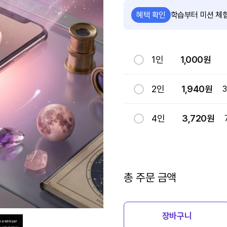
학습부터 미션 체험
혜택 확인
1인
1,000원
2인
1,940원
4인
3,720원
총 주문 금액
장바구니