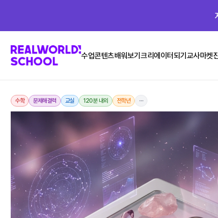
수업콘텐츠
배워보기
크리에이터되기
교사마켓
수학
문제해결력
교실
120분 내외
전학년
···