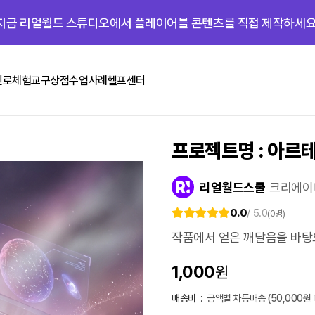
지금 리얼월드 스튜디오에서 플레이어블 콘텐츠를 직접 제작하세요
진로체험
교구상점
수업사례
헬프센터
프로젝트명 : 아르
리얼월드스쿨
크리에이
0.0
/ 5.0
(0명)
작품에서 얻은 깨달음을 바탕
1,000
원
배송비
:
금액별 차등배송 (50,000원 