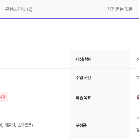
을 체험하는 교
콘텐츠 리뷰 (0)
자주 묻는 질문
대상/학년
수업 시간
1
사고
학습 목표
, 태블릿, 스마트폰)
구성품
참