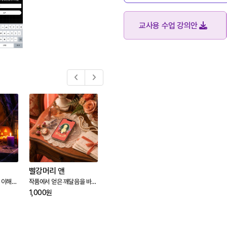
교사용 수업 강의안
빨강머리 앤
안양문화고등학교 리얼월드스쿨 스쿨플랜 5개월 맞춤결제창
 이해하
작품에서 얻은 깨달음을 바탕
해당 상품은 안양문화고등학
기후 데이터를 
기른다
으로 바람직한 삶의 가치를 내
교의 맞춤결제입니다.
에 맞서, 플레이
1,000
원
795,000
원
5,000
원
면화한다
해 대응 특별 구
신입 대원이 되
자료를 분석하고
를 막으며 기후