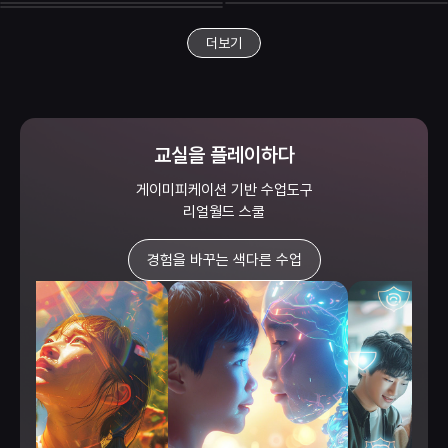
중급
중급
1시간 내외
30분 내외
0.0
0.0
초급
중급
30분 내외
120분 내외
5.0
0.0
중급
30분 내외
0.0
중급
시간미정
0.0
중급
30분 내외
0.0
초급
1시간 내외
5.0
중급
30분 내외
0.0
중급
1시간 내외
0.0
더보기
교실을 플레이하다
게이미피케이션 기반 수업도구
리얼월드 스쿨
경험을 바꾸는 색다른 수업