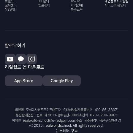
브랜드
1:1 문의
학교밖
개인정보처리방침
교육센터
헬프센터
지역연계
서비스 이용안내
NEWS
특수교육
팔로우하기
리얼월드 앱 다운로드
App Store
Google Play
법인명
주식회사 레드포인트
대표자
안태성
사업자등록번호
410-86-38371
통신판매업신고번호
제 2013-광주광산-0002호
전화
070-8230-8985
이메일
realworld-school@e-redpoint.com
주소
광주광역시 광산구 상완길 71
ⓒ 2025. realworldschool. All rights reserved.
뉴스레터 구독