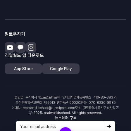
팔로우하기
리얼월드 앱 다운로드
App Store
Google Play
법인명
주식회사 레드포인트
대표자
안태성
사업자등록번호
410-86-38371
통신판매업신고번호
제 2013-광주광산-0002호
전화
070-8230-8985
이메일
realworld-school@e-redpoint.com
주소
광주광역시 광산구 상완길 71
ⓒ 2025. realworldschool. All rights reserved.
뉴스레터 구독