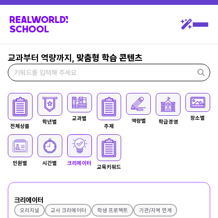
교과부터 역량까지,
맞춤형 학습 콘텐츠
장소별
교과별
역량별
학년별
학급경영
전체상품
주제
인원별
시간별
크리에이터
교육키워드
크리에이터
오리지널
교사 크리에이터
학생 프로젝트
기관/지역 연계