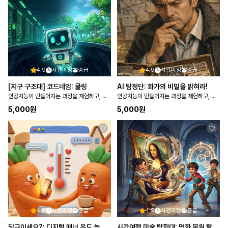
4.9
시간미정
중급
4.9
시간미정
중급
[지구 구조대] 코드네임: 쿨링
AI 탐정단: 화가의 비밀을 밝혀라!
인공지능이 만들어지는 과정을 체험하고, 인공지능이 사회에 미치는 영향을 탐색한다
인공지능이 만들어지는 과정을 체험하고, 인공지능이 사회에 미치는 영향을 탐색한다
5,000
원
5,000
원
4.9
시간미정
중급
4.9
시간미정
중급
당근이세요?: 디지털 매너 온도 높이기
시간여행 미술 탐험대: 명화 복원 탈출 작전