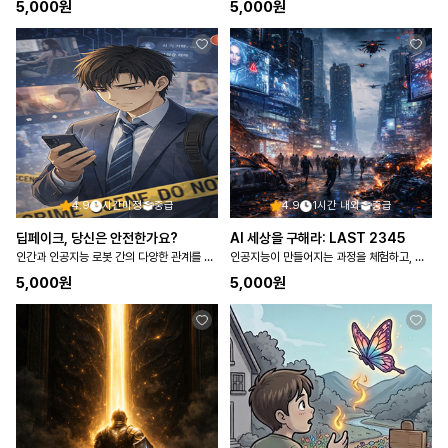
5,000
원
5,000
원
4.9
시간미정
중급
4.9
1시간 내외
중급
딥페이크, 당신은 안전한가요?
AI 세상을 구해라: LAST 2345
인간과 인공지능 로봇 간의 다양한 관계를 파악하고 도덕에 기반을 둔 관계 형성의 필요성을 탐구한다
인공지능이 만들어지는 과정을 체험하고, 인공지능이 사회에 미치는 영향을 탐색한다
5,000
원
5,000
원