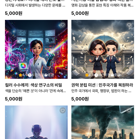
디지털 사회에서 발생하는 다양한 문제를 살펴보고, 해결방안을 탐구하여 정보통신 윤리에 대한 민감성을 기른다
명화 감상을 통한 표현 특징 이해와 작품 복원 활동
5,000
원
5,000
원
4.9
시간미정
중급
4.9
시간미정
중급
컬러 수수께끼: 색상 연구소의 비밀
권력 분립 미션 : 민주국가를 복원하라
색을 단순히 ‘예쁜 것’이 아니라 ‘관계 속에서 변화하는 요소’로 인식
민주 국가에서 국회, 행정부, 법원이 하는 일에 대해 이해하고, 각 국가기관의 권력을 분립하는 이유를 탐색한…
5,000
원
5,000
원