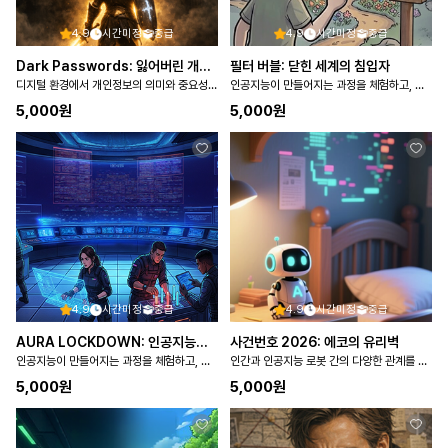
4.9
시간미정
중급
4.9
시간미정
중급
Dark Passwords: 잃어버린 개인정보
필터 버블: 닫힌 세계의 침입자
디지털 환경에서 개인정보의 의미와 중요성을 이해하고, 개인정보를 안전하게 보호하며 책임 있게 활용하는 태도를…
인공지능이 만들어지는 과정을 체험하고, 인공지능이 사회에 미치는 영향을 탐색한다
5,000
원
5,000
원
4.9
시간미정
중급
4.9
시간미정
중급
AURA LOCKDOWN: 인공지능으로 부터 통제권을 …
사건번호 2026: 에코의 유리벽
인공지능이 만들어지는 과정을 체험하고, 인공지능이 사회에 미치는 영향을 탐색한다
인간과 인공지능 로봇 간의 다양한 관계를 파악하고 도덕에 기반을 둔 관계 형성의 필요성을 탐구한다
5,000
원
5,000
원