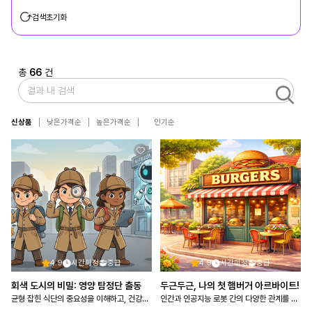
검색초기화
총
66
건
신상품
낮은가격순
높은가격순
인기순
4.9
시간미정
중급
4.9
시간미정
중급
회색 도시의 비밀: 영양 탐정단 출동
두근두근, 나의 첫 햄버거 아르바이트!
균형 잡힌 식단의 중요성을 이해하고, 건강한 식습관 실천 의지를 갖는다
인간과 인공지능 로봇 간의 다양한 관계를 파악하고 도덕에 기반을 둔 관계 형성의 필요성을 탐구한다