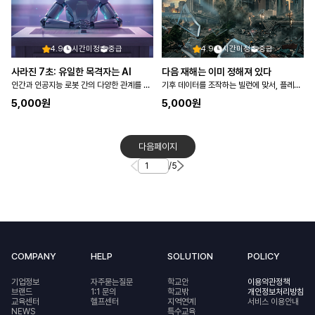
4.9
시간미정
중급
4.9
시간미정
중급
사라진 7초: 유일한 목격자는 AI
다음 재해는 이미 정해져 있다
인간과 인공지능 로봇 간의 다양한 관계를 파악하고 도덕에 기반을 둔 관계 형성의 필요성을 탐구한다
기후 데이터를 조작하는 빌런에 맞서, 플레이어가 국가 재해 대응 특별 구조대 ARC의 신입 대원이 되어 계절…
5,000
원
5,000
원
다음페이지
/
5
COMPANY
HELP
SOLUTION
POLICY
기업정보
자주묻는질문
학교안
이용약관정책
브랜드
1:1 문의
학교밖
개인정보처리방침
교육센터
헬프센터
지역연계
서비스 이용안내
NEWS
특수교육