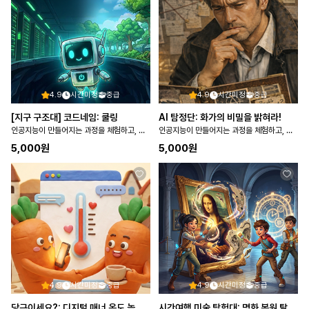
4.9
시간미정
중급
4.9
시간미정
중급
[지구 구조대] 코드네임: 쿨링
AI 탐정단: 화가의 비밀을 밝혀라!
인공지능이 만들어지는 과정을 체험하고, 인공지능이 사회에 미치는 영향을 탐색한다
인공지능이 만들어지는 과정을 체험하고, 인공지능이 사회에 미치는 영향을 탐색한다
5,000
원
5,000
원
4.9
시간미정
중급
4.9
시간미정
중급
당근이세요?: 디지털 매너 온도 높이기
시간여행 미술 탐험대: 명화 복원 탈출 작전