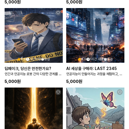
5,000
원
5,000
원
4.9
시간미정
중급
4.9
1시간 내외
중급
딥페이크, 당신은 안전한가요?
AI 세상을 구해라: LAST 2345
인간과 인공지능 로봇 간의 다양한 관계를 파악하고 도덕에 기반을 둔 관계 형성의 필요성을 탐구한다
인공지능이 만들어지는 과정을 체험하고, 인공지능이 사회에 미치는 영향을 탐색한다
5,000
원
5,000
원