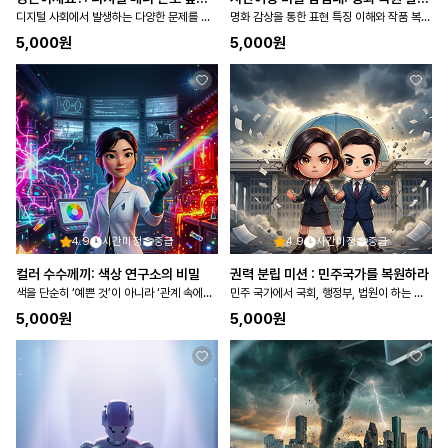
디지털 사회에서 발생하는 다양한 문제를 살펴보고, 해결방안을 탐구하여 정보통신 윤리에 대한 민감성을 기른다
명화 감상을 통한 표현 특징 이해와 작품 복원 활동
5,000
원
5,000
원
4.9
시간미정
중급
4.9
시간미정
중급
컬러 수수께끼: 색상 연구소의 비밀
권력 분립 미션 : 민주국가를 복원하라
색을 단순히 ‘예쁜 것’이 아니라 ‘관계 속에서 변화하는 요소’로 인식
민주 국가에서 국회, 행정부, 법원이 하는 일에 대해 이해하고, 각 국가기관의 권력을 분립하는 이유를 탐색한…
5,000
원
5,000
원