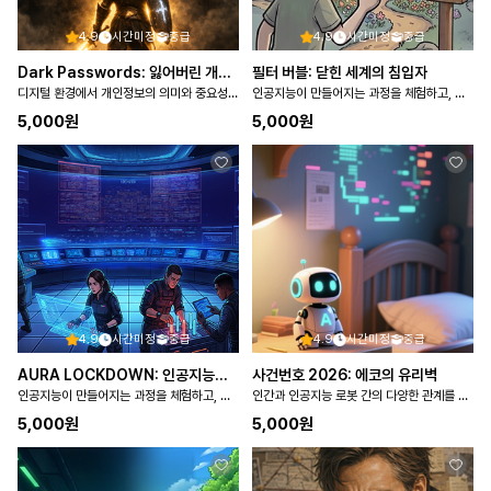
4.9
시간미정
중급
4.9
시간미정
중급
Dark Passwords: 잃어버린 개인정보
필터 버블: 닫힌 세계의 침입자
디지털 환경에서 개인정보의 의미와 중요성을 이해하고, 개인정보를 안전하게 보호하며 책임 있게 활용하는 태도를…
인공지능이 만들어지는 과정을 체험하고, 인공지능이 사회에 미치는 영향을 탐색한다
5,000
원
5,000
원
4.9
시간미정
중급
4.9
시간미정
중급
AURA LOCKDOWN: 인공지능으로 부터 통제권을 …
사건번호 2026: 에코의 유리벽
인공지능이 만들어지는 과정을 체험하고, 인공지능이 사회에 미치는 영향을 탐색한다
인간과 인공지능 로봇 간의 다양한 관계를 파악하고 도덕에 기반을 둔 관계 형성의 필요성을 탐구한다
5,000
원
5,000
원