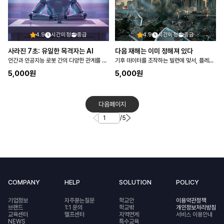
4.9
시간미정
중급
4.9
시간미정
중급
사라진 7초: 유일한 목격자는 AI
다음 재해는 이미 정해져 있다
인간과 인공지능 로봇 간의 다양한 관계를 파악하고 도덕에 기반을 둔 관계 형성의 필요성을 탐구한다
기후 데이터를 조작하는 빌런에 맞서, 플레이어가 국가 재해 대응 특별 구조대 ARC의 신입 대원이 되어 계절…
5,000
원
5,000
원
다음페이지
/
5
COMPANY
HELP
SOLUTION
POLICY
기업정보
자주묻는질문
학교안
이용약관정책
브랜드
1:1 문의
학교밖
개인정보처리방침
교육센터
헬프센터
지역연계
서비스 이용안내
NEWS
특수교육