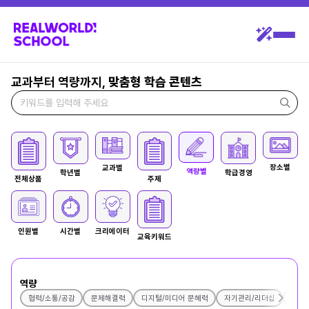
교과부터 역량까지,
맞춤형 학습 콘텐츠
장소별
교과별
역량별
학년별
학급경영
전체상품
주제
인원별
시간별
크리에이터
교육키워드
역량
협력/소통/공감
문제해결력
디지털/미디어 문혜력
자기관리/리더십
비판