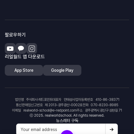
팔로우하기
리얼월드 앱 다운로드
App Store
Google Play
법인명
주식회사 레드포인트
대표자
안태성
사업자등록번호
410-86-38371
통신판매업신고번호
제 2013-광주광산-0002호
전화
070-8230-8985
이메일
realworld-school@e-redpoint.com
주소
광주광역시 광산구 상완길 71
ⓒ 2025. realworldschool. All rights reserved.
뉴스레터 구독