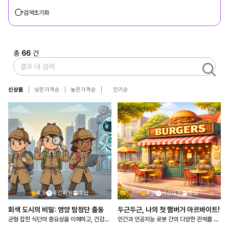
검색초기화
총
66
건
신상품
낮은가격순
높은가격순
인기순
4.9
시간미정
중급
4.9
시간미정
중급
회색 도시의 비밀: 영양 탐정단 출동
두근두근, 나의 첫 햄버거 아르바이트!
균형 잡힌 식단의 중요성을 이해하고, 건강한 식습관 실천 의지를 갖는다
인간과 인공지능 로봇 간의 다양한 관계를 파악하고 도덕에 기반을 둔 관계 형성의 필요성을 탐구한다