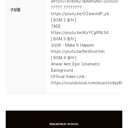
wrtSn=13048827&menuNo=200020
????? ???????? :
구성품
https://youtu.be/OZwwvl4P_y4
[ BGM 2 출처 ]
TAEB
https://youtu.be/KizYCgXNLS4
[ BGM 3 출처 ]
김성원 - Make It Happen
https://youtu.be/Nts6svr0vlc
[ BGM 4 출처 ]
Anwar Amr_Epic Cinematic
Background
Official Video Link :
https://soundcloud.com/musictoday80