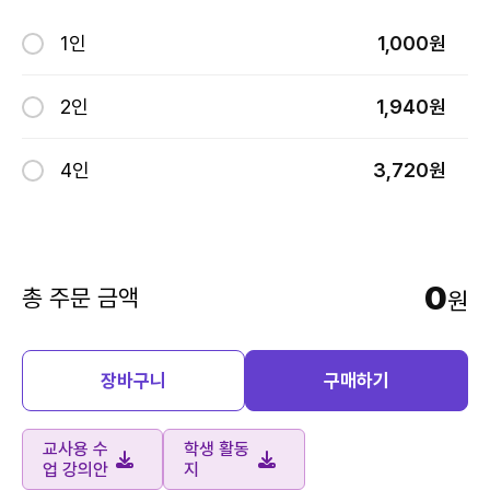
1인
1,000원
2인
1,940원
4인
3,720원
0
총 주문 금액
원
장바구니
구매하기
교사용 수
학생 활동
업 강의안
지