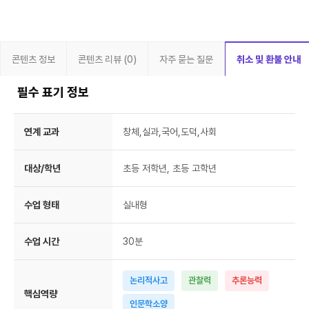
콘텐츠 정보
콘텐츠 리뷰 (0)
자주 묻는 질문
취소 및 환불 안내
필수 표기 정보
연계 교과
창체,실과,국어,도덕,사회
대상/학년
초등 저학년, 초등 고학년
수업 형태
실내형
수업 시간
30분
논리적사고
관찰력
추론능력
핵심역량
인문학소양