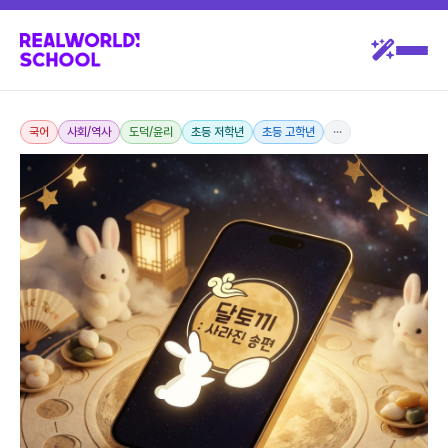
국어
사회/역사
도덕/윤리
초등 저학년
초등 고학년
···