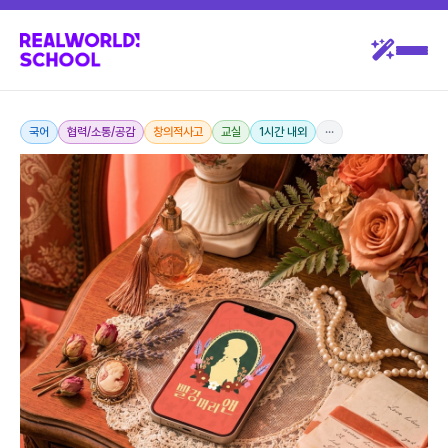
국어
협력/소통/공감
창의적사고
교실
1시간 내외
···