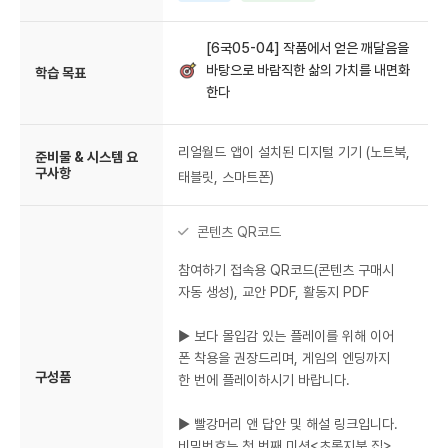
[6국05-04] 작품에서 얻은 깨달음을
바탕으로 바람직한 삶의 가치를 내면화
학습 목표
한다
리얼월드 앱이 설치된 디지털 기기 (노트북,
준비물 & 시스템 요
구사항
태블릿, 스마트폰)
콘텐츠 QR코드
참여하기 접속용 QR코드(콘텐츠 구매시
자동 생성), 교안 PDF, 활동지 PDF
▶ 보다 몰입감 있는 플레이를 위해 이어
폰 착용을 권장드리며, 게임의 엔딩까지
구성품
한 번에 플레이하시기 바랍니다.
▶ 빨강머리 앤 답안 및 해설 링크입니다.
비밀번호는 첫 번째 미션<초록지붕 집>