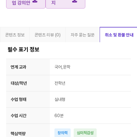
업 강의안
지
콘텐츠 정보
콘텐츠 리뷰 (0)
자주 묻는 질문
취소 및 환불 안내
필수 표기 정보
연계 교과
국어,문학
대상/학년
전학년
수업 형태
실내형
수업 시간
60분
창의력
심미적감성
핵심역량