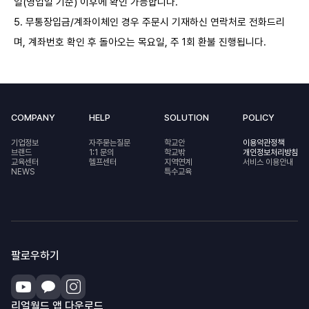
일(영업일 기준) 이후에 확인 가능합니다.
5. 무통장입금/계좌이체인 경우 주문시 기재하신 연락처로 전화드리
며, 계좌번호 확인 후 돌아오는 목요일, 주 1회 환불 진행됩니다.
COMPANY
HELP
SOLUTION
POLICY
기업정보
자주묻는질문
학교안
이용약관정책
브랜드
1:1 문의
학교밖
개인정보처리방침
교육센터
헬프센터
지역연계
서비스 이용안내
NEWS
특수교육
팔로우하기
리얼월드 앱 다운로드