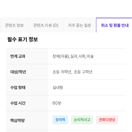
콘텐츠 정보
콘텐츠 리뷰 (0)
자주 묻는 질문
취소 및 환불 안내
필수 표기 정보
연계 교과
창체(자율),실과,사회,미술
대상/학년
초등 저학년, 초등 고학년
수업 형태
실내형
수업 시간
60분
창의력
논리적사고
문화다양성
핵심역량