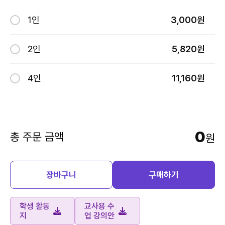
1인
3,000원
2인
5,820원
4인
11,160원
0
총 주문 금액
원
장바구니
구매하기
학생 활동
교사용 수
지
업 강의안