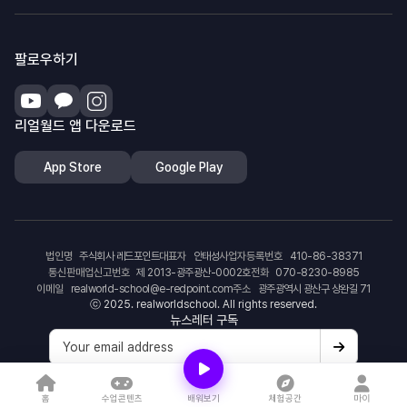
팔로우하기
리얼월드 앱 다운로드
App Store
Google Play
법인명
주식회사 레드포인트
대표자
안태성
사업자등록번호
410-86-38371
통신판매업신고번호
제 2013-광주광산-0002호
전화
070-8230-8985
이메일
realworld-school@e-redpoint.com
주소
광주광역시 광산구 상완길 71
ⓒ 2025. realworldschool. All rights reserved.
뉴스레터 구독
홈
수업콘텐츠
배워보기
체험공간
마이