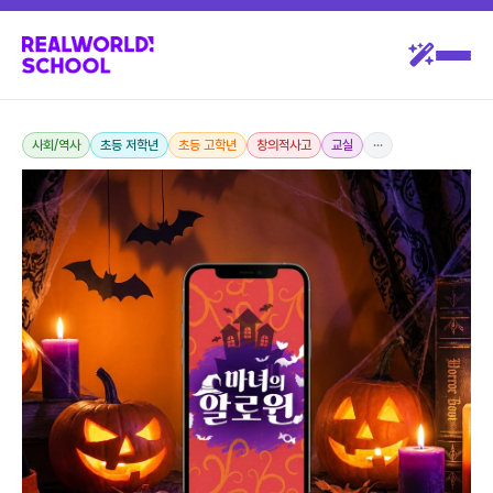
사회/역사
초등 저학년
초등 고학년
창의적사고
교실
···