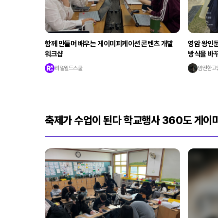
함께 만들며 배우는 게이미피케이션 콘텐츠 개발
영암 왕인문
워크샵
방식을 바
리얼월드스쿨
얌전한고
축제가 수업이 된다 학교행사 360도 게