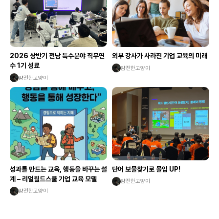
2026 상반기 전남 특수분야 직무연
외부 강사가 사라진 기업 교육의 미래
수 1기 성료
얌전한고양이
얌전한고양이
성과를 만드는 교육, 행동을 바꾸는 설
단어 보물찾기로 몰입 UP!
계 – 리얼월드스쿨 기업 교육 모델
얌전한고양이
얌전한고양이