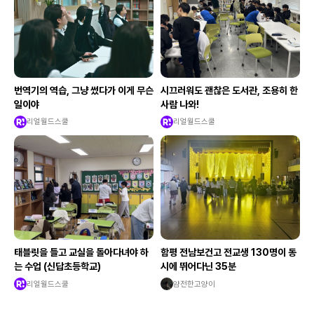
번역기의 역습, 그냥 썼다가 이게 무슨
시끄러워도 괜찮은 도서관, 조용히 한
일이야
사람 나와!
리얼월드스쿨
리얼월드스쿨
태블릿을 들고 교실을 돌아다녀야 하
함평 전남보건고 전교생 130명이 동
는 수업 (신답초등학교)
시에 뛰어다닌 35분
리얼월드스쿨
얌전한고양이