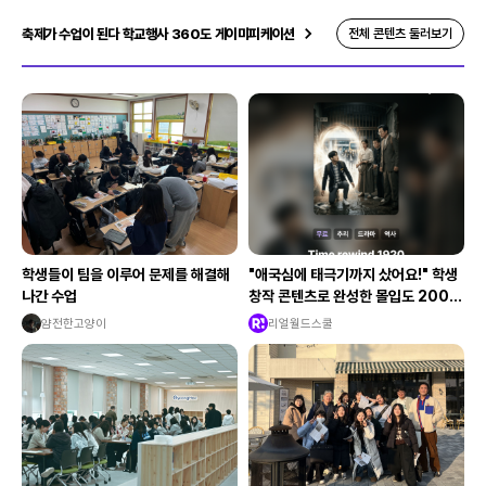
축제가 수업이 된다 학교행사 360도 게이미피케이션
전체 콘텐츠 둘러보기
학생들이 팀을 이루어 문제를 해결해
"애국심에 태극기까지 샀어요!" 학생
나간 수업
창작 콘텐츠로 완성한 몰입도 200%
수학여행
얌전한고양이
리얼월드스쿨