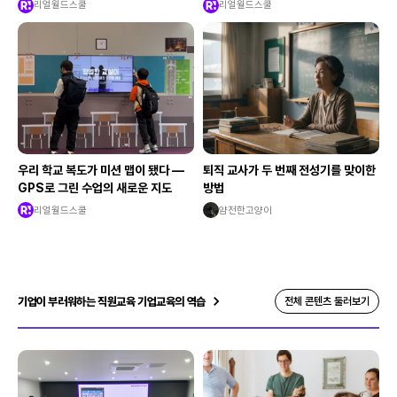
록
리얼월드스쿨
리얼월드스쿨
우리 학교 복도가 미션 맵이 됐다 —
퇴직 교사가 두 번째 전성기를 맞이한
GPS로 그린 수업의 새로운 지도
방법
리얼월드스쿨
얌전한고양이
기업이 부러워하는 직원교육 기업교육의 역습
전체 콘텐츠 둘러보기