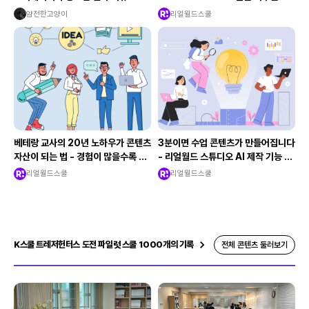
리에이터의 수업 설계법
얌전한고양이
리얼월드스쿨
베테랑 교사의 20년 노하우가 콘텐츠
3분이면 수업 콘텐츠가 만들어집니다
자산이 되는 법 - 경험이 많을수록 유
- 리얼월드 스튜디오 AI 제작 기능 완
리한 이유
전 해부
리얼월드스쿨
리얼월드스쿨
K스쿨 트레저헌터스 도전 파일럿 스쿨 1000개의 기록
전체 콘텐츠 둘러보기