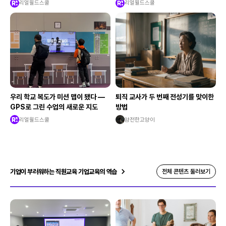
록
리얼월드스쿨
리얼월드스쿨
우리 학교 복도가 미션 맵이 됐다 —
퇴직 교사가 두 번째 전성기를 맞이한
GPS로 그린 수업의 새로운 지도
방법
리얼월드스쿨
얌전한고양이
기업이 부러워하는 직원교육 기업교육의 역습
전체 콘텐츠 둘러보기