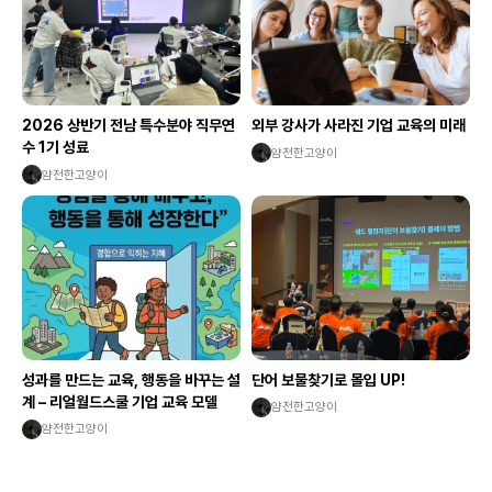
2026 상반기 전남 특수분야 직무연
외부 강사가 사라진 기업 교육의 미래
수 1기 성료
얌전한고양이
얌전한고양이
성과를 만드는 교육, 행동을 바꾸는 설
단어 보물찾기로 몰입 UP!
계 – 리얼월드스쿨 기업 교육 모델
얌전한고양이
얌전한고양이