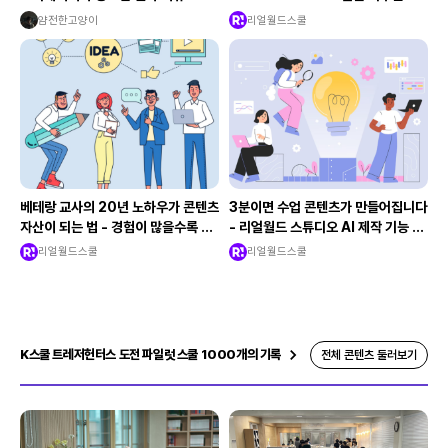
리에이터의 수업 설계법
얌전한고양이
리얼월드스쿨
베테랑 교사의 20년 노하우가 콘텐츠
3분이면 수업 콘텐츠가 만들어집니다
자산이 되는 법 - 경험이 많을수록 유
- 리얼월드 스튜디오 AI 제작 기능 완
리한 이유
전 해부
리얼월드스쿨
리얼월드스쿨
K스쿨 트레저헌터스 도전 파일럿 스쿨 1000개의 기록
전체 콘텐츠 둘러보기