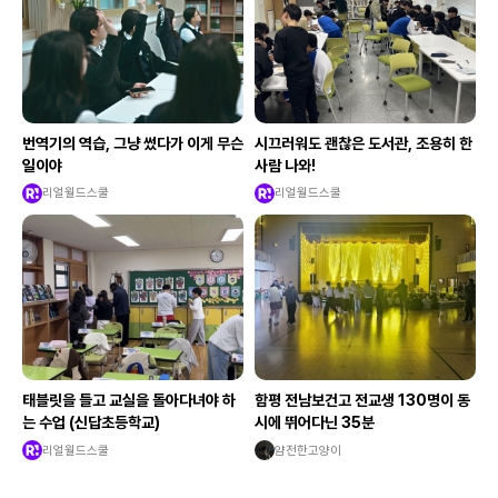
번역기의 역습, 그냥 썼다가 이게 무슨
시끄러워도 괜찮은 도서관, 조용히 한
일이야
사람 나와!
리얼월드스쿨
리얼월드스쿨
태블릿을 들고 교실을 돌아다녀야 하
함평 전남보건고 전교생 130명이 동
는 수업 (신답초등학교)
시에 뛰어다닌 35분
리얼월드스쿨
얌전한고양이