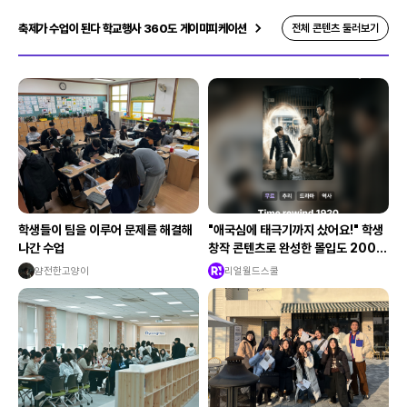
축제가 수업이 된다 학교행사 360도 게이미피케이션
전체 콘텐츠 둘러보기
학생들이 팀을 이루어 문제를 해결해
"애국심에 태극기까지 샀어요!" 학생
나간 수업
창작 콘텐츠로 완성한 몰입도 200%
수학여행
얌전한고양이
리얼월드스쿨